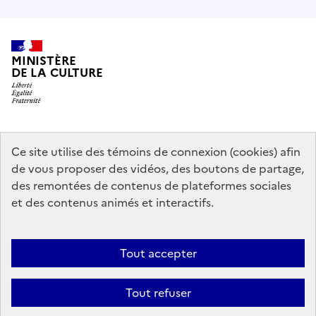
MINISTÈRE
DE LA CULTURE
data.gouv.fr
legifrance.gouv.fr
info.gouv.fr
Ce site utilise des témoins de connexion (cookies) afin
de vous proposer des vidéos, des boutons de partage,
service-public.gouv.fr
des remontées de contenus de plateformes sociales
et des contenus animés et interactifs.
Mentions légales
Accessibilité : partiellement conforme
Politique
Tout accepter
d’utilisation des témoins de connexion (cookies)
Politique générale de
protection des données
Plan du site
Tout refuser