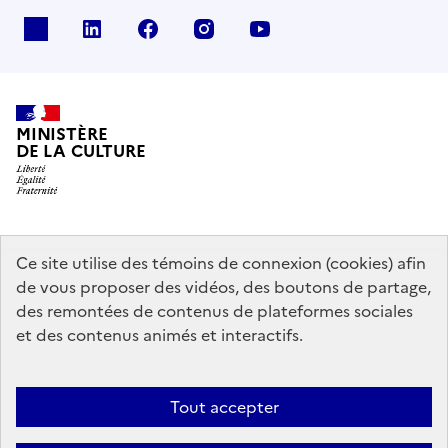
x
linkedin
facebook
instagram
youtube
MINISTÈRE
DE LA CULTURE
data.gouv.fr
legifrance.gouv.fr
info.gouv.fr
Ce site utilise des témoins de connexion (cookies) afin
de vous proposer des vidéos, des boutons de partage,
service-public.gouv.fr
des remontées de contenus de plateformes sociales
et des contenus animés et interactifs.
Mentions légales
Accessibilité : partiellement conforme
Politique
Tout accepter
d’utilisation des témoins de connexion (cookies)
Politique générale de