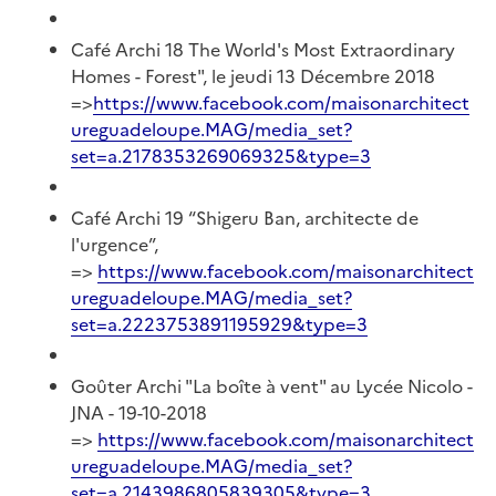
Café Archi 18 The World's Most Extraordinary
Homes - Forest", le jeudi 13 Décembre 2018
=>
https://www.facebook.com/maisonarchitect
ureguadeloupe.MAG/media_set?
set=a.2178353269069325&type=3
Café Archi 19 “Shigeru Ban, architecte de
l'urgence”,
=>
https://www.facebook.com/maisonarchitect
ureguadeloupe.MAG/media_set?
set=a.2223753891195929&type=3
Goûter Archi "La boîte à vent" au Lycée Nicolo -
JNA - 19-10-2018
=>
https://www.facebook.com/maisonarchitect
ureguadeloupe.MAG/media_set?
set=a.2143986805839305&type=3