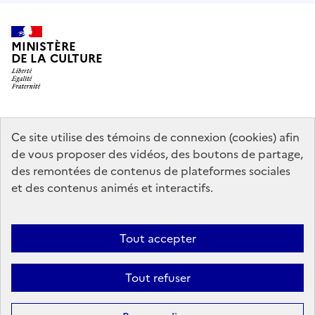
MINISTÈRE
DE LA CULTURE
data.gouv.fr
legifrance.gouv.fr
info.gouv.fr
Ce site utilise des témoins de connexion (cookies) afin
de vous proposer des vidéos, des boutons de partage,
service-public.gouv.fr
des remontées de contenus de plateformes sociales
et des contenus animés et interactifs.
Mentions légales
Accessibilité : partiellement conforme
Politique
Tout accepter
d’utilisation des témoins de connexion (cookies)
Politique générale de
protection des données
Plan du site
Tout refuser
Sauf mention contraire, tous les contenus de ce site sont sous
licence