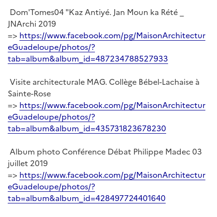
Dom'Tomes04 "Kaz Antiyé. Jan Moun ka Rété _
JNArchi 2019
=>
https://www.facebook.com/pg/MaisonArchitectur
eGuadeloupe/photos/?
tab=album&album_id=487234788527933
Visite architecturale MAG. Collège Bébel-Lachaise à
Sainte-Rose
=>
https://www.facebook.com/pg/MaisonArchitectur
eGuadeloupe/photos/?
tab=album&album_id=435731823678230
Album photo Conférence Débat Philippe Madec 03
juillet 2019
=>
https://www.facebook.com/pg/MaisonArchitectur
eGuadeloupe/photos/?
tab=album&album_id=428497724401640