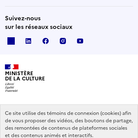
Suivez-nous
sur les réseaux sociaux
x
linkedin
facebook
instagram
youtube
MINISTÈRE
DE LA CULTURE
data.gouv.fr
legifrance.gouv.fr
info.gouv.fr
Ce site utilise des témoins de connexion (cookies) afin
de vous proposer des vidéos, des boutons de partage,
service-public.gouv.fr
des remontées de contenus de plateformes sociales
et des contenus animés et interactifs.