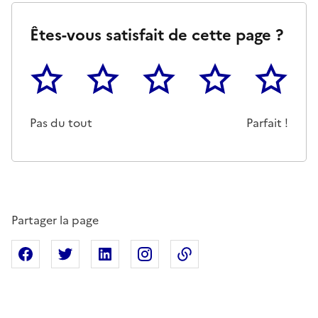
Êtes-vous satisfait de cette page ?
1
2
3
4
5
Cette page ne pas m'a pas du tout été utile
Un peu
Cette page m'a été moyennemen
Cette page m'a été trè
Cette page 
Pas du tout
Parfait !
Partager la page
Partager sur Facebook
Partager sur X
Partager sur Linkedin
Partager sur Instagram
Copier dans le presse