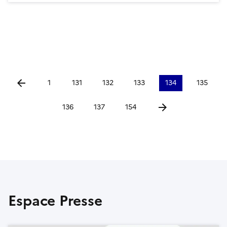
1
131
132
133
134
135
Aller à la page précédente
136
137
154
Aller à la page suiva
Espace Presse