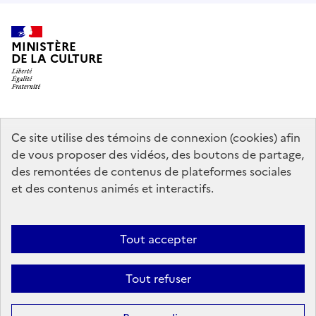
MINISTÈRE
DE LA CULTURE
data.gouv.fr
legifrance.gouv.fr
info.gouv.fr
Ce site utilise des témoins de connexion (cookies) afin
de vous proposer des vidéos, des boutons de partage,
service-public.gouv.fr
des remontées de contenus de plateformes sociales
et des contenus animés et interactifs.
Contact
Mentions légales
Accessibilité : partiellement conforme
Tout accepter
Politique générale de protection des données
Politique d’utilisation
des témoins de connexion (cookies)
Plan du site
Tout refuser
Sauf mention contraire, tous les contenus de ce site sont sous
licence