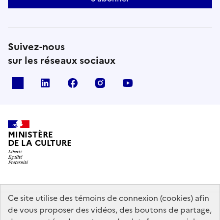
Suivez-nous
sur les réseaux sociaux
x
linkedin
facebook
instagram
youtube
MINISTÈRE
DE LA CULTURE
data.gouv.fr
legifrance.gouv.fr
info.gouv.fr
Ce site utilise des témoins de connexion (cookies) afin
de vous proposer des vidéos, des boutons de partage,
service-public.gouv.fr