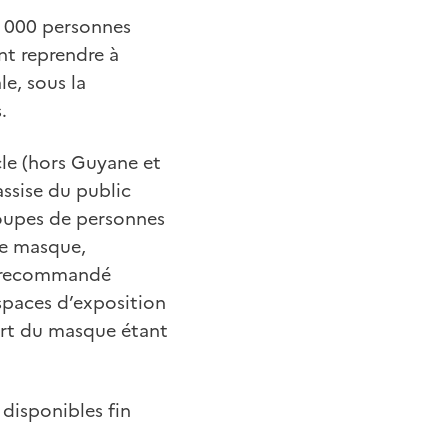
5 000 personnes
nt reprendre à
le, sous la
.
cle (hors Guyane et
assise du public
roupes de personnes
le masque,
te recommandé
espaces d’exposition
port du masque étant
 disponibles fin