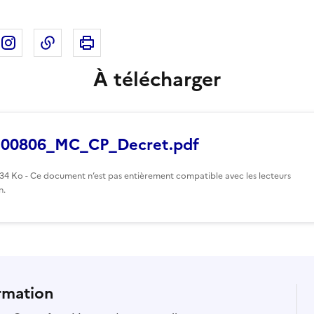
Imprimer cette page
ebook
ur X
rtager sur Linkedin
Partager sur Instagram
Copier dans le presse-papier
À télécharger
200806_MC_CP_Decret.pdf
134 Ko - Ce document n’est pas entièrement compatible avec les lecteurs
n.
rmation