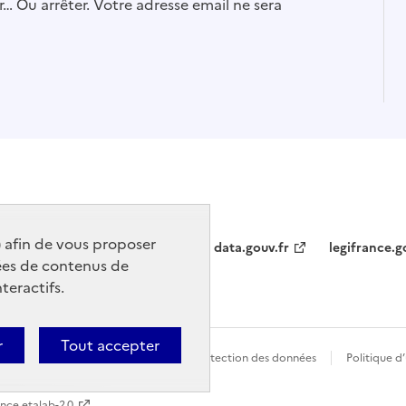
… Ou arrêter. Votre adresse email ne sera
) afin de vous proposer
data.gouv.fr
legifrance.g
ées de contenus de
teractifs.
r
Tout accepter
t conforme
Politique générale de protection des données
Politique d
ence etalab-2.0