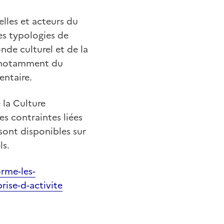
elles et acteurs du
tes typologies de
nde culturel et de la
l, notamment du
entaire.
 la Culture
s contraintes liées
 sont disponibles sur
ls.
orme-les-
ise-d-activite