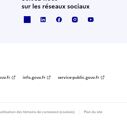
sur les réseaux sociaux
x
linkedin
facebook
instagram
youtube
ouv.fr
info.gouv.fr
service-public.gouv.fr
’utilisation des témoins de connexion (cookies)
Plan du site