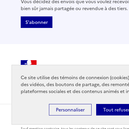
Vous décidez des envois que vous voulez recevoir
bien sûr jamais partagée ou revendue à des tiers.
S'abonner
MINISTÈRE
DE LA CULTURE
Ce site utilise des témoins de connexion (cookies
des vidéos, des boutons de partage, des remont
plateformes sociales et des contenus animés et in
Personnaliser
Tout refuse
Contact
Mentions légales
Accessibilité : partiellemen
Sauf mention contraire, tous les contenus de ce site sont sous
lic