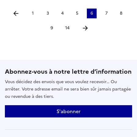
1
3
4
5
6
7
8
Aller à la page précédente
9
14
Aller à la page suivante
Abonnez-vous à notre lettre d’information
Vous décidez des envois que vous voulez recevoir… Ou
arrêter. Votre adresse email ne sera bien sûr jamais partagée
ou revendue à des tiers.
S'abonner