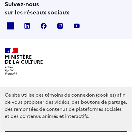
Suivez-nous
sur les réseaux sociaux
x
linkedin
facebook
instagram
youtube
MINISTÈRE
DE LA CULTURE
data.gouv.fr
legifrance.gouv.fr
info.gouv.fr
Ce site utilise des témoins de connexion (cookies) afin
de vous proposer des vidéos, des boutons de partage,
service-public.gouv.fr
des remontées de contenus de plateformes sociales
et des contenus animés et interactifs.
Contact
Mentions légales
Accessibilité : partiellement conforme