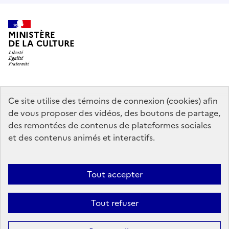
MINISTÈRE
DE LA CULTURE
data.gouv.fr
legifrance.gouv.fr
info.gouv.fr
Ce site utilise des témoins de connexion (cookies) afin
de vous proposer des vidéos, des boutons de partage,
service-public.gouv.fr
des remontées de contenus de plateformes sociales
et des contenus animés et interactifs.
Contact
Mentions légales
Accessibilité : partiellement conforme
Tout accepter
Politique générale de protection des données
Politique d’utilisation
des témoins de connexion (cookies)
Plan du site
Tout refuser
Sauf mention contraire, tous les contenus de ce site sont sous
licence