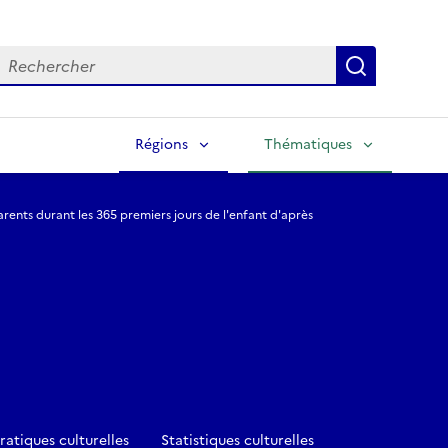
echercher
Lancer la
Régions
Thématiques
parents durant les 365 premiers jours de l'enfant d'après
ratiques culturelles
Statistiques culturelles