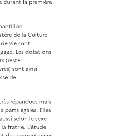
e durant la première
hantillon
stère de la Culture
 de vie sont
ngage. Les dotations
ts (rester
res) sont ainsi
isse de
 très répandues mais
à parts égales. Elles
aussi selon le sexe
la fratrie. L’étude
ent des compétences