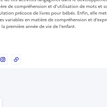
ère de compréhension et d’utilisation de mots et so
ulation précoce de livres pour bébés. Enfin, elle met
tes variables en matière de compréhension et d’expre
 la première année de vie de l’enfant.
ebook
ur X
rtager sur Linkedin
Partager sur Instagram
Copier dans le presse-papier