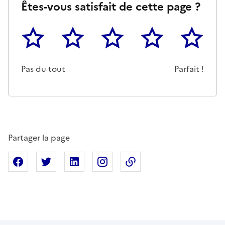
Êtes-vous satisfait de cette page ?
1
2
3
4
5
Cette page ne pas m'a pas du tout été utile
Un peu
Cette page m'a été moyennemen
Cette page m'a été trè
Cette page 
Pas du tout
Parfait !
Partager la page
Partager sur Facebook
Partager sur X
Partager sur Linkedin
Partager sur Instagram
Copier dans le presse