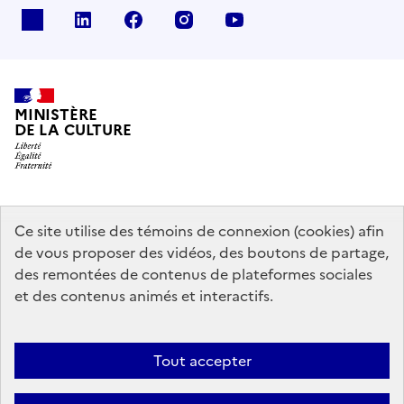
x
linkedin
facebook
instagram
youtube
MINISTÈRE
DE LA CULTURE
data.gouv.fr
legifrance.gouv.fr
info.gouv.fr
Ce site utilise des témoins de connexion (cookies) afin
de vous proposer des vidéos, des boutons de partage,
service-public.gouv.fr
des remontées de contenus de plateformes sociales
et des contenus animés et interactifs.
Mentions légales
Accessibilité : partiellement conforme
Politique
Tout accepter
d’utilisation des témoins de connexion (cookies)
Politique générale de