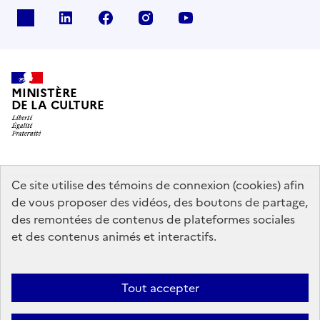
x
linkedin
facebook
instagram
youtube
MINISTÈRE
DE LA CULTURE
data.gouv.fr
legifrance.gouv.fr
info.gouv.fr
Ce site utilise des témoins de connexion (cookies) afin
de vous proposer des vidéos, des boutons de partage,
service-public.gouv.fr
des remontées de contenus de plateformes sociales
et des contenus animés et interactifs.
Mentions légales
Accessibilité : partiellement conforme
Politique
Tout accepter
d’utilisation des témoins de connexion (cookies)
Politique générale de