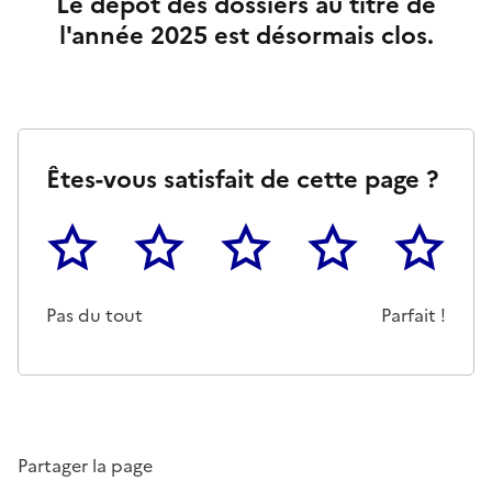
Le dépôt des dossiers au titre de
l'année 2025 est désormais clos.
Êtes-vous satisfait de cette page ?
1
2
3
4
5
Cette page ne pas m'a pas du tout été utile
Un peu
Cette page m'a été moyennemen
Cette page m'a été trè
Cette page 
Pas du tout
Parfait !
Partager la page