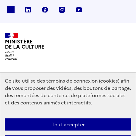
x
linkedin
facebook
instagram
youtube
MINISTÈRE
DE LA CULTURE
data.gouv.fr
legifrance.gouv.fr
info.gouv.fr
Ce site utilise des témoins de connexion (cookies) afin
de vous proposer des vidéos, des boutons de partage,
service-public.gouv.fr
des remontées de contenus de plateformes sociales
et des contenus animés et interactifs.
Contact
Mentions légales
Accessibilité : partiellement conforme
Tout accepter
Politique générale de protection des données
Politique d’utilisation