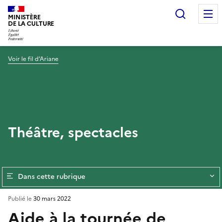
Recherc
MINISTÈRE
DE LA CULTURE
Voir le fil d’Ariane
Théâtre, spectacles
Dans cette rubrique
Publié le
30 mars 2022
Aide à la tournée de