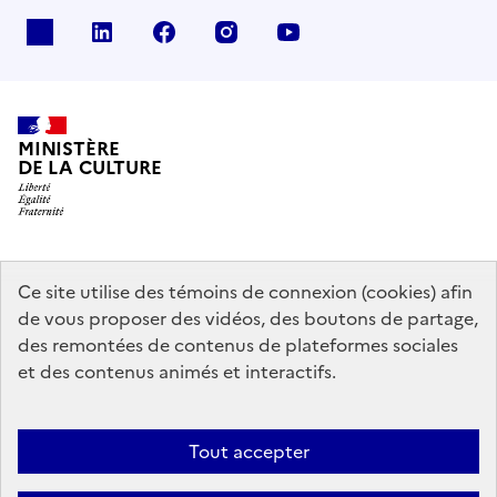
x
linkedin
facebook
instagram
youtube
MINISTÈRE
DE LA CULTURE
data.gouv.fr
legifrance.gouv.fr
info.gouv.fr
Ce site utilise des témoins de connexion (cookies) afin
de vous proposer des vidéos, des boutons de partage,
service-public.gouv.fr
des remontées de contenus de plateformes sociales
et des contenus animés et interactifs.
Mentions légales
Accessibilité : partiellement conforme
Politique
Tout accepter
d’utilisation des témoins de connexion (cookies)
Politique générale de