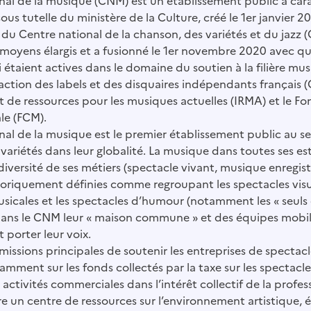
nal de la musique (CNM) est un établissement public à cara
us tutelle du ministère de la Culture, créé le 1er janvier 2
te du Centre national de la chanson, des variétés et du jazz
 moyens élargis et a fusionné le 1er novembre 2020 avec q
 étaient actives dans le domaine du soutien à la filière musi
 action des labels et des disquaires indépendants français (
t de ressources pour les musiques actuelles (IRMA) et le Fo
le (FCM).
nal de la musique est le premier établissement public au se
variétés dans leur globalité. La musique dans toutes ses es
diversité de ses métiers (spectacle vivant, musique enregist
istoriquement définies comme regroupant les spectacles visue
sicales et les spectacles d’humour (notamment les « seuls 
dans le CNM leur « maison commune » et des équipes mobili
porter leur voix.
issions principales de soutenir les entreprises de spectac
amment sur les fonds collectés par la taxe sur les spectacle
ctivités commerciales dans l’intérêt collectif de la profes
 un centre de ressources sur l’environnement artistique,