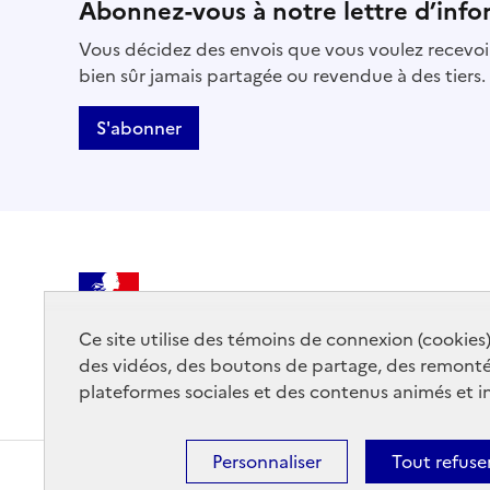
Abonnez-vous à notre lettre d’info
Vous décidez des envois que vous voulez recevoir
bien sûr jamais partagée ou revendue à des tiers.
S'abonner
MINISTÈRE
DE LA CULTURE
Ce site utilise des témoins de connexion (cookies
des vidéos, des boutons de partage, des remont
plateformes sociales et des contenus animés et in
Personnaliser
Tout refuse
Mentions légales
Accessibilité : partiellement conforme