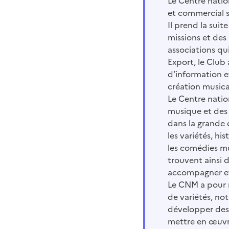
Le Centre natio
et commercial so
Il prend la sui
missions et des
associations qui
Export, le Club
d’information e
création musica
Le Centre natio
musique et des 
dans la grande 
les variétés, h
les comédies mu
trouvent ainsi 
accompagner et 
Le CNM a pour m
de variétés, not
développer des a
mettre en œuvre