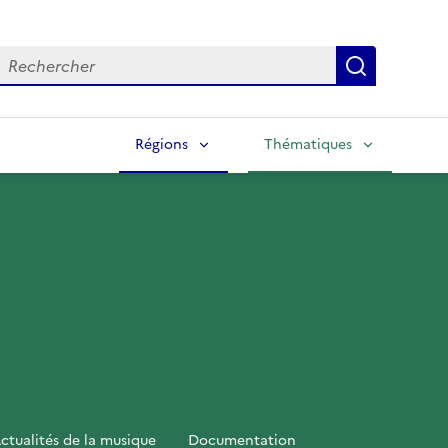
echercher
Lancer la
Régions
Thématiques
ctualités de la musique
Documentation