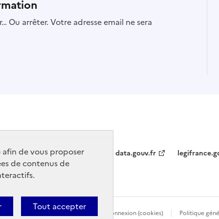
rmation
… Ou arrêter. Votre adresse email ne sera
) afin de vous proposer
data.gouv.fr
legifrance.g
ées de contenus de
teractifs.
r
Tout accepter
Politique d’utilisation des témoins de connexion (cookies)
Politique gén