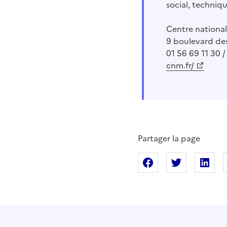
social, techniqu
Centre nationa
9 boulevard des
01 56 69 11 30 /
cnm.fr/
Partager la page
Partager sur Fac
Partager s
Pa