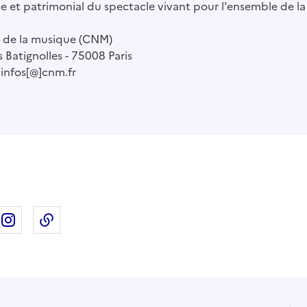
e et patrimonial du spectacle vivant pour l'ensemble de la f
l de la musique (CNM)
 Batignolles - 75008 Paris
 infos[@]cnm.fr
ebook
ur X
rtager sur Linkedin
Partager sur Instagram
Copier dans le presse-papier