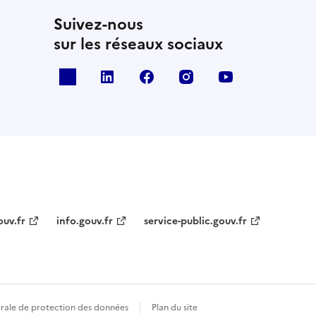
Suivez-nous
sur les réseaux sociaux
x
linkedin
facebook
instagram
youtube
ouv.fr
info.gouv.fr
service-public.gouv.fr
érale de protection des données
Plan du site