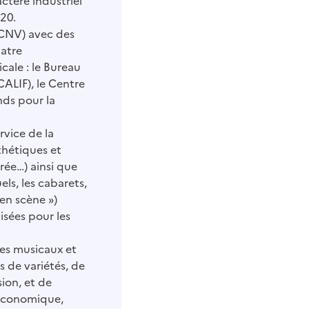
ctère industriel
020.
 (CNV) avec des
uatre
cale : le Bureau
CALIF), le Centre
nds pour la
rvice de la
thétiques et
rée…) ainsi que
ls, les cabarets,
en scène »)
sées pour les
les musicaux et
s de variétés, de
sion, et de
 économique,