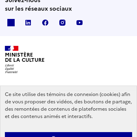
sur les réseaux sociaux
x
linkedin
facebook
instagram
youtube
MINISTÈRE
DE LA CULTURE
data.gouv.fr
legifrance.gouv.fr
info.gouv.fr
Ce site utilise des témoins de connexion (cookies) afin
de vous proposer des vidéos, des boutons de partage,
service-public.gouv.fr
des remontées de contenus de plateformes sociales
et des contenus animés et interactifs.
Contact
Mentions légales
Accessibilité : partiellement conforme