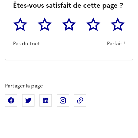
Êtes-vous satisfait de cette page ?
1
2
3
4
5
Cette page ne pas m'a pas du tout été utile
Un peu
Cette page m'a été moyennemen
Cette page m'a été trè
Cette page 
Pas du tout
Parfait !
Partager la page
Partager sur Facebook
Partager sur X
Partager sur Linkedin
Partager sur Instagram
Copier dans le presse