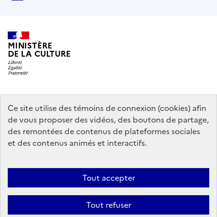
MINISTÈRE
DE LA CULTURE
data.gouv.fr
legifrance.gouv.fr
info.gouv.fr
Ce site utilise des témoins de connexion (cookies) afin
de vous proposer des vidéos, des boutons de partage,
service-public.gouv.fr
des remontées de contenus de plateformes sociales
et des contenus animés et interactifs.
Mentions légales
Accessibilité : partiellement conforme
Politique
Tout accepter
d’utilisation des témoins de connexion (cookies)
Politique générale de
protection des données
Plan du site
Tout refuser