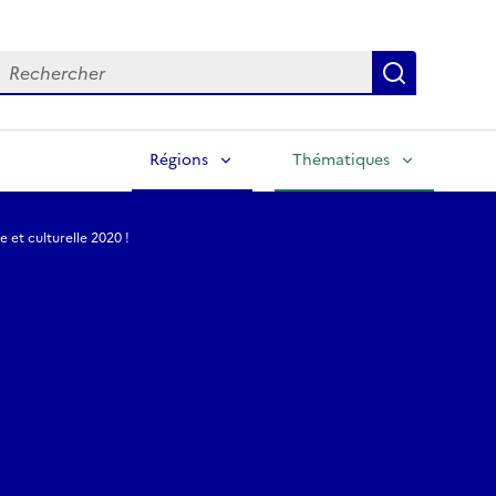
echercher
Lancer la
Régions
Thématiques
 et culturelle 2020 !