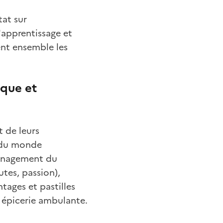
tat sur
d'apprentissage et
ent ensemble les
ique et
 de leurs
n du monde
aménagement du
utes, passion),
tages et pastilles
e épicerie ambulante.