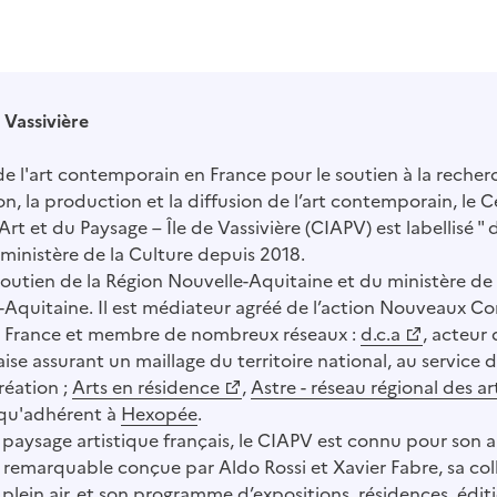
 Vassivière
e l'art contemporain en France pour le soutien à la recher
n, la production et la diffusion de l’art contemporain, le 
Art et du Paysage – Île de Vassivière (CIAPV) est labellisé " 
e ministère de la Culture depuis 2018.
 soutien de la Région Nouvelle-Aquitaine et du ministère de 
Aquitaine. Il est médiateur agréé de l’action Nouveaux C
e France et membre de nombreux réseaux :
d.c.a
, acteur 
aise assurant un maillage du territoire national, au service de
création ;
Arts en résidence
,
Astre - réseau régional des ar
i qu'adhérent à
Hexopée
.
paysage artistique français, le CIAPV est connu pour son a
emarquable conçue par Aldo Rossi et Xavier Fabre, sa col
lein air, et son programme d’expositions, résidences, éditi