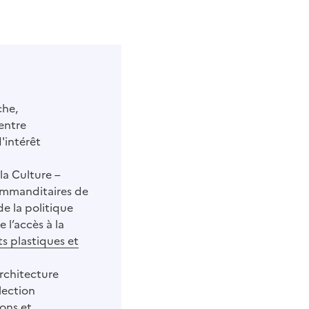
che,
Centre
d'intérêt
la Culture –
ommanditaires de
de la politique
 l’accès à la
ts plastiques et
rchitecture
lection
ons et