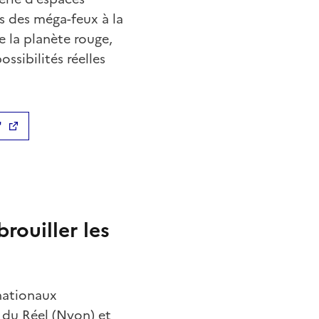
s des méga-feux à la
e la planète rouge,
ssibilités réelles
"
rouiller les
rnationaux
 du Réel (Nyon) et