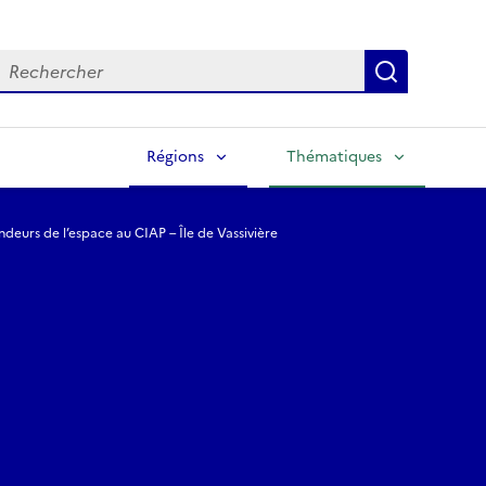
echercher
Lancer la
Régions
Thématiques
deurs de l’espace au CIAP – Île de Vassivière