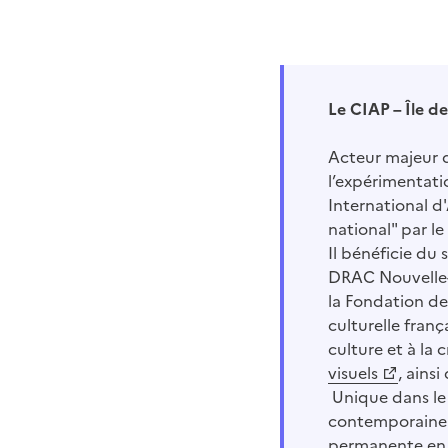
Le CIAP – Île de
Acteur majeur d
l’expérimentatio
International d'
national" par l
Il bénéficie du
DRAC Nouvelle-
la Fondation d
culturelle franç
culture et à la 
visuels
, ains
Unique dans le 
contemporaine r
permanente en p