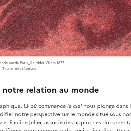
onde partie Paris_Gauthier Villars 1877
- Tous droits réserves
 notre relation au monde
raphique,
Là où commence le ciel
nous plonge dans l
difier notre perspective sur le monde situé sous nos 
sse, Pauline Julier, associe des approches documentai
ntifiques pour composer des récits singuliers. Une s