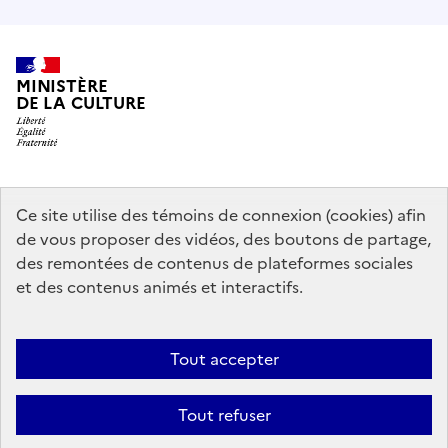
MINISTÈRE
DE LA CULTURE
data.gouv.fr
legifrance.gouv.fr
info.gouv.fr
Ce site utilise des témoins de connexion (cookies) afin
de vous proposer des vidéos, des boutons de partage,
service-public.gouv.fr
des remontées de contenus de plateformes sociales
et des contenus animés et interactifs.
Mentions légales
Accessibilité : partiellement conforme
Politique
Tout accepter
d’utilisation des témoins de connexion (cookies)
Politique générale de
protection des données
Plan du site
Tout refuser