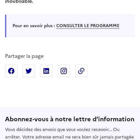
inoubliable.
Pour en savoir plus :
CONSULTER LE PROGRAMME
Partager la page
Partager sur Facebook
Partager sur X
Partager sur Linkedin
Partager sur Instagram
Copier dans le presse
Abonnez-vous à notre lettre d’information
Vous décidez des envois que vous voulez recevoir… Ou
arrêter. Votre adresse email ne sera bien sûr jamais partagée