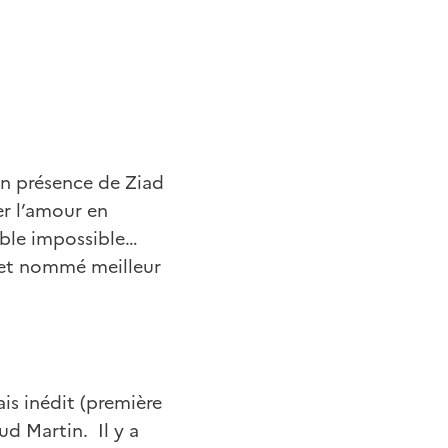
en présence de Ziad
er l’amour en
ble impossible…
 et nommé meilleur
is inédit (première
ud Martin. Il y a