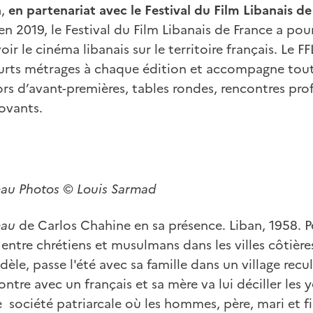
n
,
en
partenariat avec le Festival du Film Libanais d
n 2019, le Festival du Film Libanais de France a pour
r le cinéma libanais sur le territoire français. Le FF
rts métrages à chaque édition et accompagne toute
ors d’avant-premières, tables rondes, rencontres prof
ovants.
'eau
Photos
©
Louis Sarmad
eau
de Carlos Chahine
en sa présence. Liban, 1958. 
 entre chrétiens et musulmans dans les villes côtière
le, passe l'été avec sa famille dans un village rec
ontre avec un français et sa mère va lui déciller les 
ociété patriarcale où les hommes, père, mari et fi