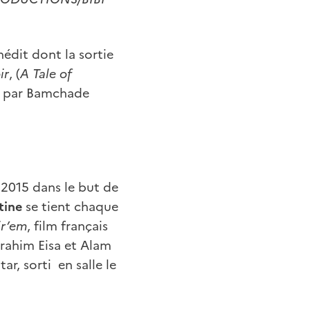
édit dont la sortie
ir
, (
A Tale of
e par Bamchade
 2015 dans le but de
tine
se tient chaque
ir’em
, film français
brahim Eisa et Alam
ar, sorti en salle le