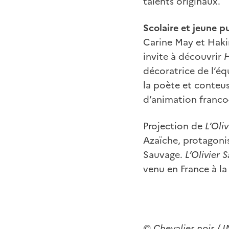
talents originaux.
Scolaire et jeune p
Carine May et Hak
invite à découvrir
H
décoratrice de l’é
la poète et conteus
d’animation franco
Projection de
L’Oli
Azaïche, protagonis
Sauvage.
L’Olivier 
venu en France à la
© Chevalier noir