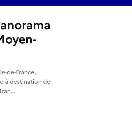
 Panorama
Moyen-
le-de-France,
e à destination de
ran...