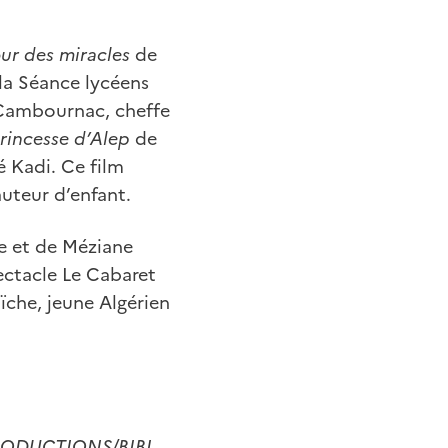
ur des miracles
de
a Séance lycéens
Cambournac, cheffe
rincesse d’Alep
de
é Kadi. Ce film
uteur d’enfant.
e et de Méziane
pectacle Le Cabaret
ïche, jeune Algérien
PRODUCTIONS/BIBI