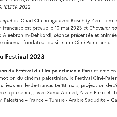
SHELTER 2022
ncipal
de Chad Chenouga
avec Roschdy Zem, film in
on française est prévue le 10 mai 2023 et
Chevalier no
 Aleebrahim-Dehkordi, séance présentée et animé
du cinéma, fondateur du site Iran Ciné Panorama.
u Festival 2023
ion du Festival du film palestinien à Paris
et créé en
omotion du cinéma palestinien, le
Festival Ciné-Pales
s lieux en Île-de-France. Le 18 mars, projection de
B
en sa présence), avec Sama Abuleil, Yazan Bakri et I
m Palestine – France – Tunisie - Arabie Saoudite – Qat