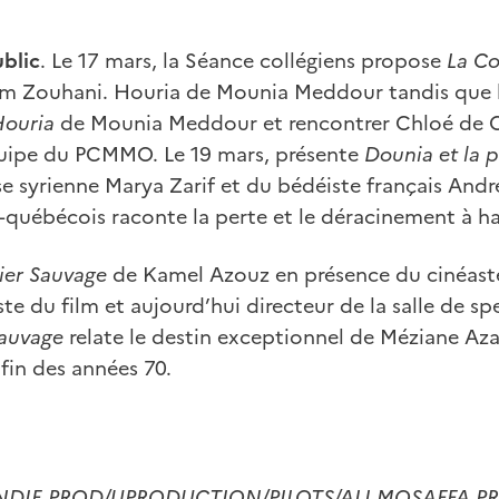
ublic
. Le 17 mars, la Séance collégiens
propose
La Co
im Zouhani.
Houria de Mounia Meddour tandis que l
ouria
de Mounia Meddour et rencontrer Chloé de 
quipe du PCMMO. Le 19 mars, présente
Dounia et la p
e syrienne Marya Zarif
et du bédéiste français Andr
-québécois raconte la perte et le déracinement à ha
vier Sauvage
de Kamel Azouz
en présence du cinéast
te du film et aujourd’hui directeur de la salle de s
Sauvage
relate le destin exceptionnel de Méziane Aza
 fin des années 70.
 / INDIE PROD/UPRODUCTION/PILOTS/ALI MOSAFFA 