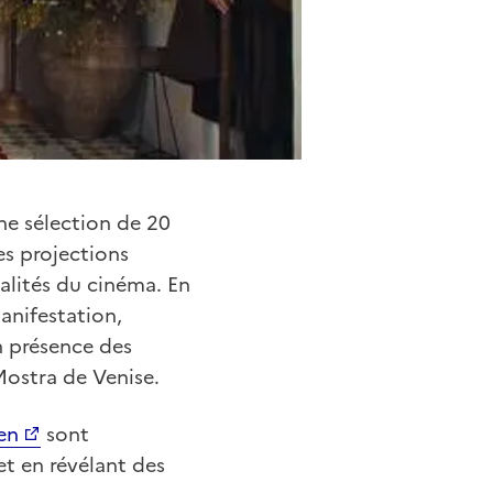
ne sélection de 20
es projections
alités du cinéma. En
anifestation,
 présence des
 Mostra de Venise.
en
sont
et en révélant des