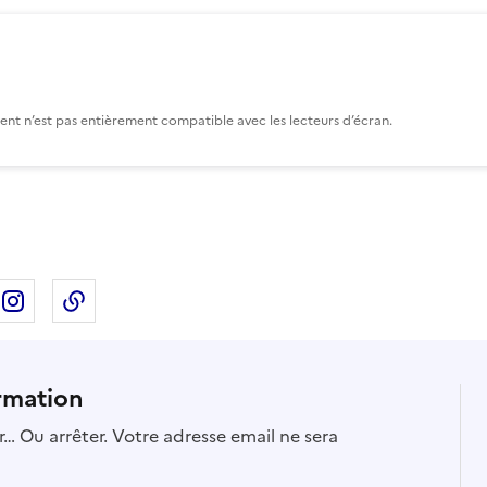
nt n’est pas entièrement compatible avec les lecteurs d’écran.
ebook
ur X
rtager sur Linkedin
Partager sur Instagram
Copier dans le presse-papier
rmation
… Ou arrêter. Votre adresse email ne sera