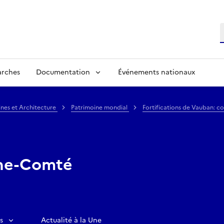
R
arches
Documentation
Événements nationaux
ines et Architecture
Patrimoine mondial
Fortifications de Vauban: c
he-Comté
s
Actualité à la Une