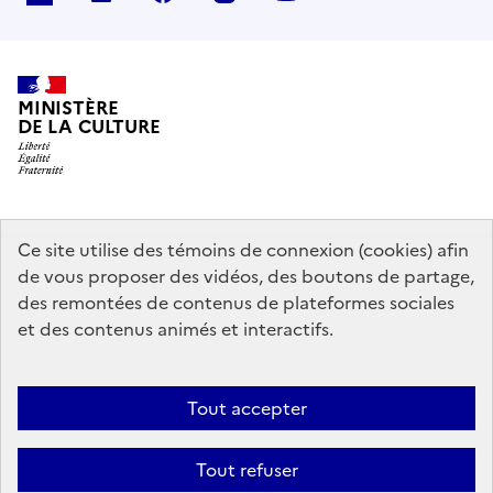
MINISTÈRE
DE LA CULTURE
data.gouv.fr
legifrance.gouv.fr
info.gouv.fr
Ce site utilise des témoins de connexion (cookies) afin
de vous proposer des vidéos, des boutons de partage,
service-public.gouv.fr
des remontées de contenus de plateformes sociales
et des contenus animés et interactifs.
Contact
Mentions légales
Accessibilité : partiellement conforme
Tout accepter
Politique générale de protection des données
Politique d’utilisation
des témoins de connexion (cookies)
Plan du site
Tout refuser