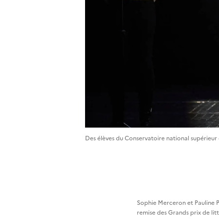
Des élèves du Conservatoire national supérieur 
Sophie Merceron et Pauline P
remise des Grands prix de li