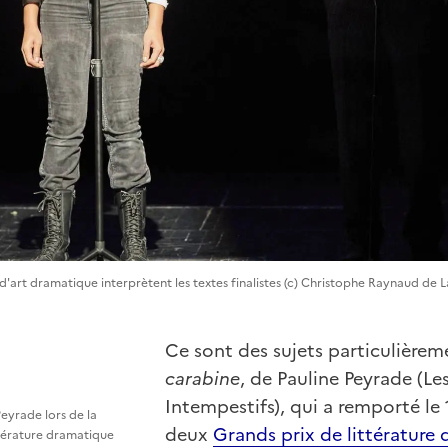
d'art dramatique interprètent les textes finalistes (c) Christophe Raynaud de 
Ce sont des sujets particulièrem
carabine
, de Pauline Peyrade (Les
Intempestifs), qui a remporté le
eyrade lors de la
deux
Grands prix de littérature
ttérature dramatique