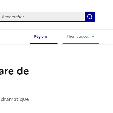
echercher
Lancer la
Régions
Thématiques
are de
re dramatique