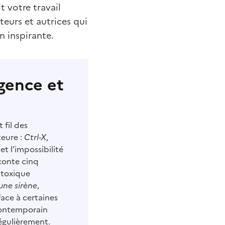
t votre travail
teurs et autrices qui
n inspirante.
rgence et
t fil des
teure :
Ctrl-X
,
et l’impossibilité
aconte cinq
 toxique
’une sirène
,
face à certaines
contemporain
régulièrement.