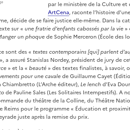
ge
par le ministère de la Culture et
ArtCena
, raconte l’histoire d’un
, décide de se faire justice elle-même. Dans la caté
texte sur «
une fratrie d’enfants cabossés par la vie
» 
Manger un phoque
de Sophie Merceron (École des loi
ce sont des «
textes contemporains [qui] parlent d’au
», a assuré Stanislas Nordey, président de jury de ce
rce
» et la «
beauté
» des textes finalistes, à savoir, 
ements pour une cavale
de Guillaume Cayet (Éditio
 Chiambretto (L’Arche éditeur),
Le lench
d’Eva Doum
to
de Pauline Sales (Les Solitaires Intempestifs). A n
 commande du théâtre de la Colline, du Théâtre Nati
e Reims pour le programme « Éducation et proximi
eyrade juste après la remise du prix.