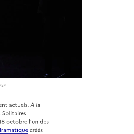
Lage
ent actuels.
À la
 Solitaires
 18 octobre l’un des
 dramatique
créés