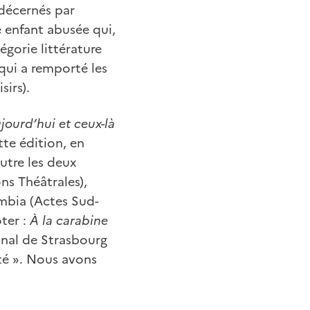
 décernés par
e enfant abusée qui,
gorie littérature
qui a remporté les
sirs).
jourd’hui et ceux-là
tte édition, en
outre les deux
ns Théâtrales),
bia (Actes Sud-
oter :
À la carabine
onal de Strasbourg
té ». Nous avons