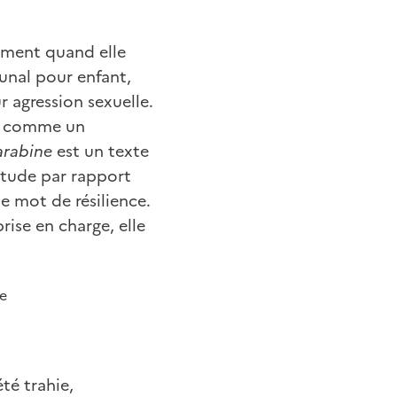
llement quand elle
bunal pour enfant,
 agression sexuelle.
e, comme un
carabine
est un texte
situde par rapport
le mot de résilience.
rise en charge, elle
me
té trahie,