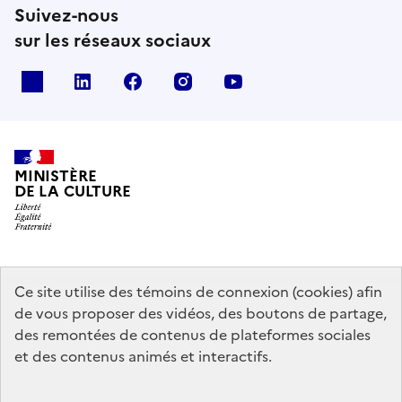
Suivez-nous
sur les réseaux sociaux
x
linkedin
facebook
instagram
youtube
MINISTÈRE
DE LA CULTURE
data.gouv.fr
legifrance.gouv.fr
info.gouv.fr
Ce site utilise des témoins de connexion (cookies) afin
de vous proposer des vidéos, des boutons de partage,
service-public.gouv.fr
des remontées de contenus de plateformes sociales
et des contenus animés et interactifs.
Contact
Mentions légales
Accessibilité : partiellement conforme