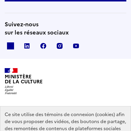
Suivez-nous
sur les réseaux sociaux
x
linkedin
facebook
instagram
youtube
MINISTÈRE
DE LA CULTURE
data.gouv.fr
legifrance.gouv.fr
info.gouv.fr
Ce site utilise des témoins de connexion (cookies) afin
de vous proposer des vidéos, des boutons de partage,
service-public.gouv.fr
des remontées de contenus de plateformes sociales