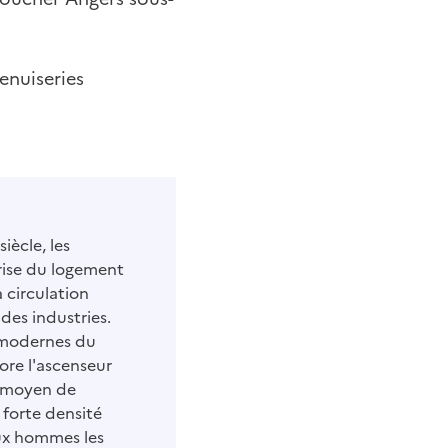
enuiseries
iècle, les
crise du logement
 circulation
des industries.
 modernes du
core l'ascenseur
e moyen de
 forte densité
aux hommes les