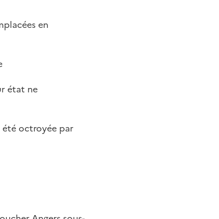
emplacées en
e
r état ne
 été octroyée par
 Boucher Angers sous-