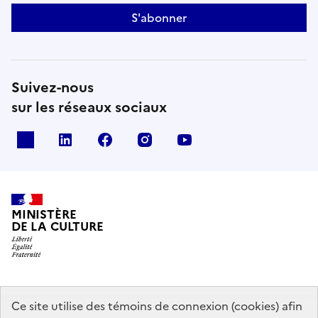
S'abonner
Suivez-nous
sur les réseaux sociaux
x
linkedin
facebook
instagram
youtube
MINISTÈRE
DE LA CULTURE
data.gouv.fr
legifrance.gouv.fr
info.gouv.fr
Ce site utilise des témoins de connexion (cookies) afin