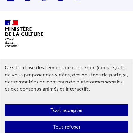
MINISTÈRE
DE LA CULTURE
data.gouv.fr
legifrance.gouv.fr
info.gouv.fr
Ce site utilise des témoins de connexion (cookies) afin
de vous proposer des vidéos, des boutons de partage,
service-public.gouv.fr
des remontées de contenus de plateformes sociales
et des contenus animés et interactifs.
Contact
Mentions légales
Accessibilité : partiellement conforme
Tout accepter
Politique générale de protection des données
Politique d’utilisation
des témoins de connexion (cookies)
Plan du site
Tout refuser