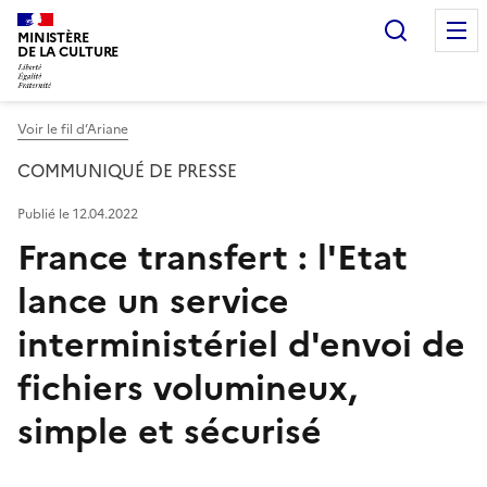
Recherc
MINISTÈRE
DE LA CULTURE
Voir le fil d’Ariane
COMMUNIQUÉ DE PRESSE
Publié le 12.04.2022
France transfert : l'Etat
lance un service
interministériel d'envoi de
fichiers volumineux,
simple et sécurisé