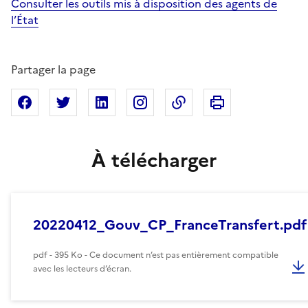
Consulter les outils mis à disposition des agents de
l’État
Partager la page
Imprimer cette pa
Partager sur Facebook
Partager sur X
Partager sur Linkedin
Partager sur Instagram
Copier dans le presse
À télécharger
20220412_Gouv_CP_FranceTransfert.pdf
pdf - 395 Ko - Ce document n’est pas entièrement compatible
avec les lecteurs d’écran.