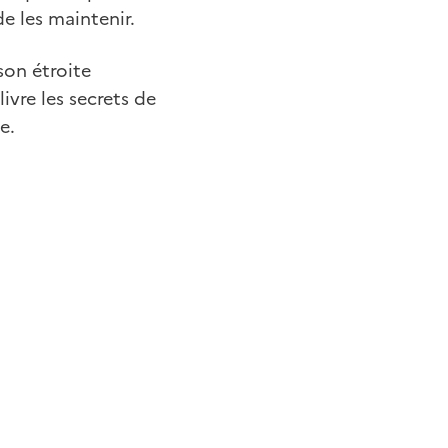
de les maintenir.
son étroite
ivre les secrets de
e.