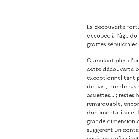
La découverte fort
occupée à l’âge du 
grottes sépulcrales
Cumulant plus d’un 
cette découverte ba
exceptionnel tant p
de pas ; nombreuses
assiettes… ; restes 
remarquable, encor
documentation et la
grande dimension du
suggèrent un conte
venir, un défi scient