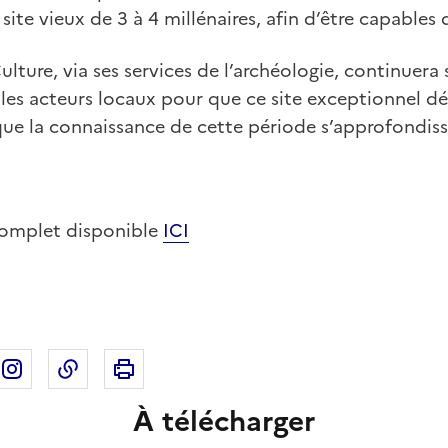
ite vieux de 3 à 4 millénaires, afin d’être capables 
ulture, via ses services de l’archéologie, continuera 
les acteurs locaux pour que ce site exceptionnel dél
que la connaissance de cette période s’approfondiss
complet disponible
ICI
Imprimer cette page
ebook
ur X
rtager sur Linkedin
Partager sur Instagram
Copier dans le presse-papier
À télécharger