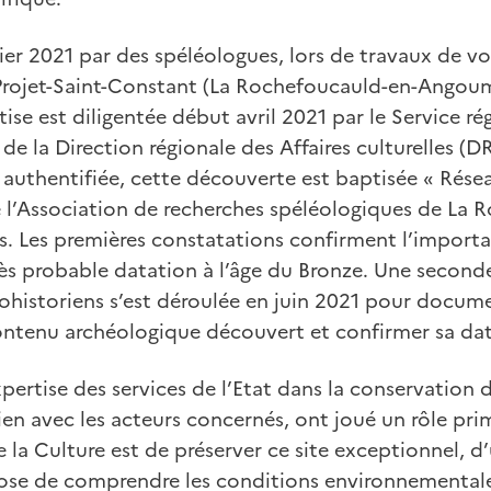
ier 2021 par des spéléologues, lors de travaux de v
Projet-Saint-Constant (La Rochefoucauld-en-Angoum
ise est diligentée début avril 2021 par le Service ré
 de la Direction régionale des Affaires culturelles (
 authentifiée, cette découverte est baptisée « Résea
 l’Association de recherches spéléologiques de La 
s. Les premières constatations confirment l’importa
ès probable datation à l’âge du Bronze. Une second
tohistoriens s’est déroulée en juin 2021 pour docum
ontenu archéologique découvert et confirmer sa dat
expertise des services de l’Etat dans la conservation
ien avec les acteurs concernés, ont joué un rôle prim
e la Culture est de préserver ce site exceptionnel, d
ppose de comprendre les conditions environnementale