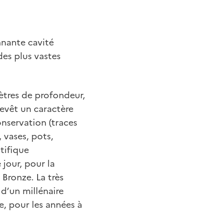
nnante cavité
des plus vastes
ètres de profondeur,
revêt un caractère
nservation (traces
 vases, pots,
ntifique
jour, pour la
Bronze. La très
d’un millénaire
, pour les années à