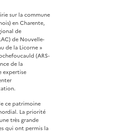
oirie sur la commune
ois) en Charente,
gional de
DRAC) de Nouvelle-
u de la Licorne »
Rochefoucauld (ARS-
nce de la
e expertise
enter
ation.
 de ce patrimoine
ordial. La priorité
’une très grande
s qui ont permis la