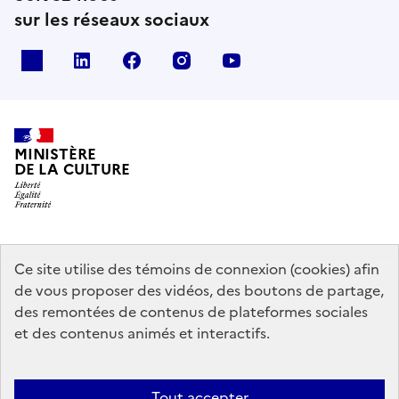
sur les réseaux sociaux
x
linkedin
facebook
instagram
youtube
MINISTÈRE
DE LA CULTURE
data.gouv.fr
legifrance.gouv.fr
info.gouv.fr
Ce site utilise des témoins de connexion (cookies) afin
de vous proposer des vidéos, des boutons de partage,
service-public.gouv.fr
des remontées de contenus de plateformes sociales
et des contenus animés et interactifs.
Contact
Mentions légales
Accessibilité : partiellement conforme
Tout accepter