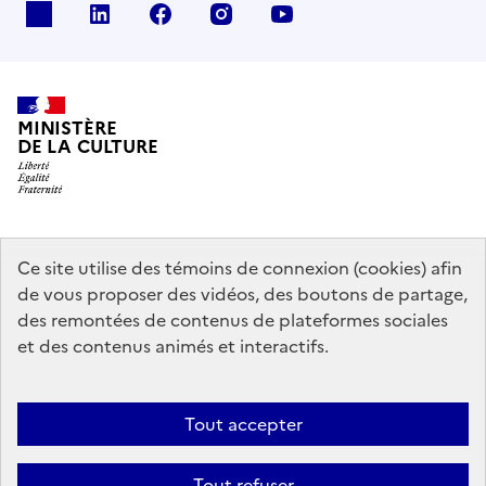
x
linkedin
facebook
instagram
youtube
MINISTÈRE
DE LA CULTURE
data.gouv.fr
legifrance.gouv.fr
info.gouv.fr
Ce site utilise des témoins de connexion (cookies) afin
de vous proposer des vidéos, des boutons de partage,
service-public.gouv.fr
des remontées de contenus de plateformes sociales
et des contenus animés et interactifs.
Contact
Mentions légales
Accessibilité : partiellement conforme
Tout accepter
Politique générale de protection des données
Politique d’utilisation
des témoins de connexion (cookies)
Plan du site
Tout refuser