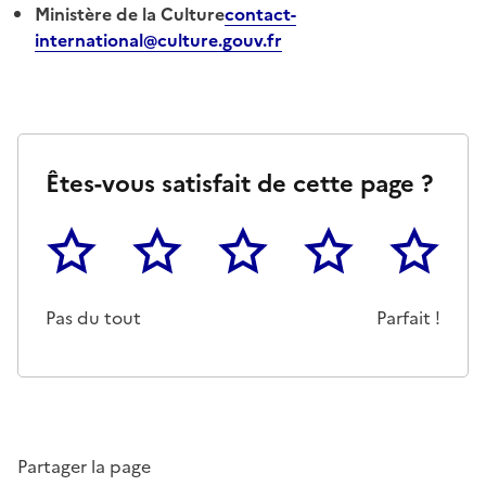
Ministère de la Culture
contact-
international@culture.gouv.fr
Êtes-vous satisfait de cette page ?
1
2
3
4
5
Cette page ne pas m'a pas du tout été utile
Un peu
Cette page m'a été moyennemen
Cette page m'a été trè
Cette page 
Pas du tout
Parfait !
Partager la page