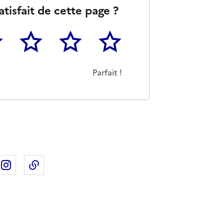
atisfait de cette page ?
3
4
5
as m'a pas du tout été utile
eu
Cette page m'a été moyennement utile
Cette page m'a été très utile
Cette page m'a été parfaitement 
Parfait !
ebook
ur X
rtager sur Linkedin
Partager sur Instagram
Copier dans le presse-papier