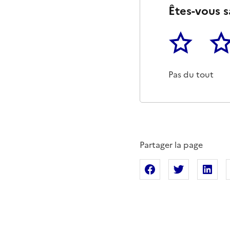
Êtes-vous s
1
2
Cette page ne p
Un p
Pas du tout
Partager la page
Partager sur Fac
Partager s
Pa