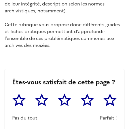
de leur intégrité, description selon les normes
archivistiques, notamment).
Cette rubrique vous propose donc différents guides
et fiches pratiques permettant d’approfondir
l’ensemble de ces problématiques communes aux
archives des musées.
Êtes-vous satisfait de cette page ?
1
2
3
4
5
Cette page ne pas m'a pas du tout été utile
Un peu
Cette page m'a été moyennemen
Cette page m'a été trè
Cette page 
Pas du tout
Parfait !