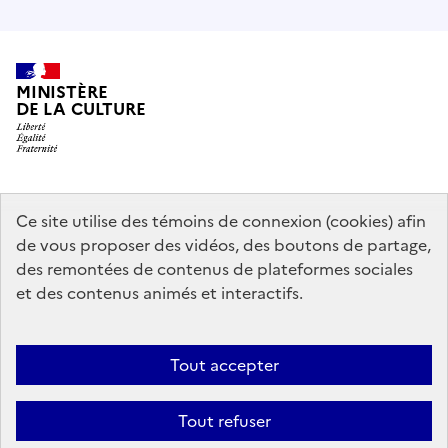
MINISTÈRE
DE LA CULTURE
data.gouv.fr
legifrance.gouv.fr
info.gouv.fr
Ce site utilise des témoins de connexion (cookies) afin
de vous proposer des vidéos, des boutons de partage,
service-public.gouv.fr
des remontées de contenus de plateformes sociales
et des contenus animés et interactifs.
Contact
Mentions légales
Accessibilité : partiellement conforme
Tout accepter
Politique d’utilisation des témoins de connexion (cookies)
Politique
générale de protection des données
Plan du site
Tout refuser