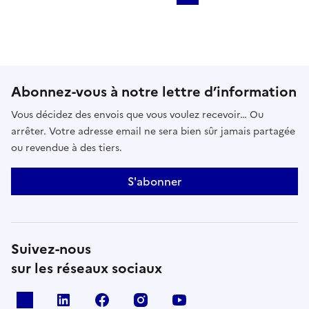
Aller à la page précédente
Aller à la p
Abonnez-vous à notre lettre d’information
Vous décidez des envois que vous voulez recevoir… Ou
arrêter. Votre adresse email ne sera bien sûr jamais partagée
ou revendue à des tiers.
S'abonner
Suivez-nous
sur les réseaux sociaux
x
linkedin
facebook
instagram
youtube