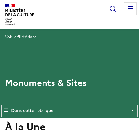
Recherc
MINISTÈRE
DE LA CULTURE
Voir le fil d’Ariane
Monuments & Sites
Dans cette rubrique
À la Une