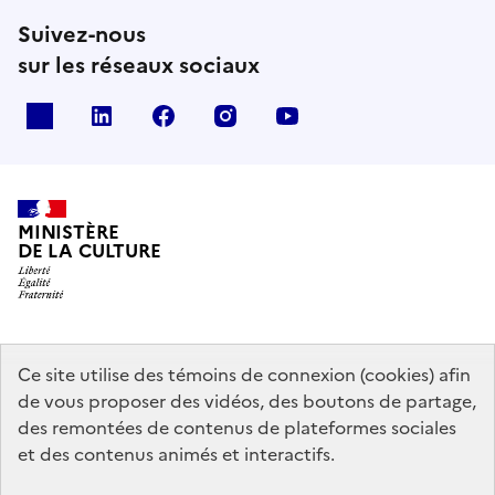
Suivez-nous
sur les réseaux sociaux
x
linkedin
facebook
instagram
youtube
MINISTÈRE
DE LA CULTURE
data.gouv.fr
legifrance.gouv.fr
info.gouv.fr
Ce site utilise des témoins de connexion (cookies) afin
de vous proposer des vidéos, des boutons de partage,
service-public.gouv.fr
des remontées de contenus de plateformes sociales
et des contenus animés et interactifs.