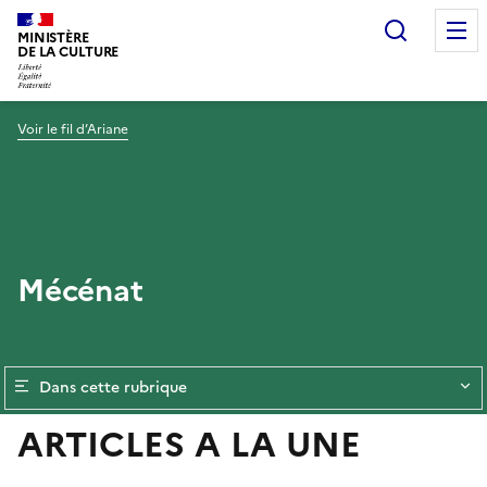
Recherc
MINISTÈRE
DE LA CULTURE
Voir le fil d’Ariane
Mécénat
Dans cette rubrique
ARTICLES A LA UNE