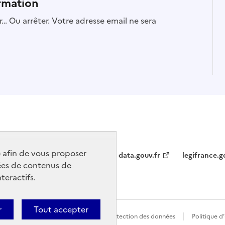
rmation
… Ou arrêter. Votre adresse email ne sera
) afin de vous proposer
data.gouv.fr
legifrance.g
ées de contenus de
teractifs.
r
Tout accepter
t conforme
Politique générale de protection des données
Politique d