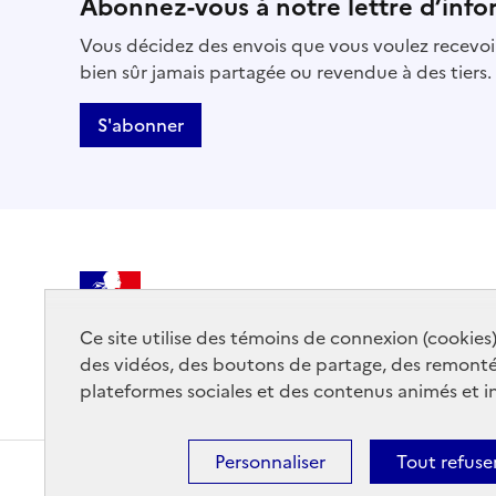
Abonnez-vous à notre lettre d’info
Vous décidez des envois que vous voulez recevoir
bien sûr jamais partagée ou revendue à des tiers.
S'abonner
MINISTÈRE
DE LA CULTURE
Ce site utilise des témoins de connexion (cookies
des vidéos, des boutons de partage, des remont
plateformes sociales et des contenus animés et in
Personnaliser
Tout refuse
Contact
Mentions légales
Accessibilité : partiellemen