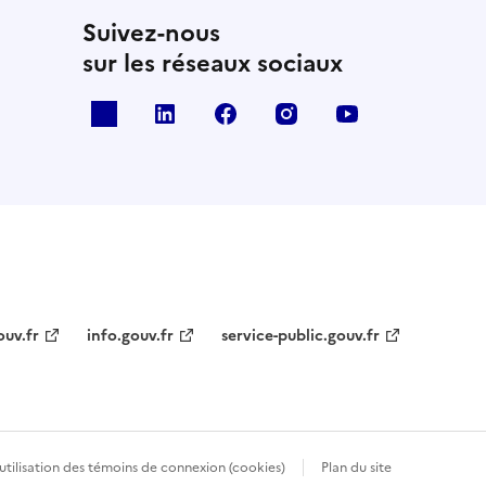
Suivez-nous
sur les réseaux sociaux
x
linkedin
facebook
instagram
youtube
ouv.fr
info.gouv.fr
service-public.gouv.fr
’utilisation des témoins de connexion (cookies)
Plan du site