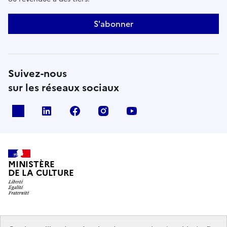
S'abonner
Suivez-nous
sur les réseaux sociaux
x
linkedin
facebook
instagram
youtube
MINISTÈRE
DE LA CULTURE
data.gouv.fr
legifrance.gouv.fr
info.gouv.fr