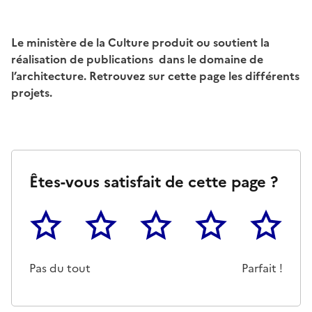
Le ministère de la Culture produit ou soutient la
réalisation de publications dans le domaine de
l’architecture. Retrouvez sur cette page les différents
projets.
Êtes-vous satisfait de cette page ?
1
2
3
4
5
Cette page ne pas m'a pas du tout été utile
Un peu
Cette page m'a été moyennemen
Cette page m'a été trè
Cette page 
Pas du tout
Parfait !