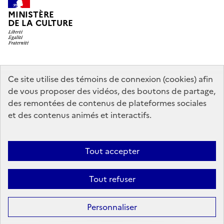
MINISTÈRE
DE LA CULTURE
data.gouv.fr
legifrance.gouv.fr
info.gouv.fr
Ce site utilise des témoins de connexion (cookies) afin
de vous proposer des vidéos, des boutons de partage,
service-public.gouv.fr
des remontées de contenus de plateformes sociales
et des contenus animés et interactifs.
Contact
Mentions légales
Accessibilité : partiellement conforme
Tout accepter
Politique générale de protection des données
Politique d’utilisation
des témoins de connexion (cookies)
Plan du site
Tout refuser
Sauf mention contraire, tous les contenus de ce site sont sous
licence
Personnaliser
etalab-2.0