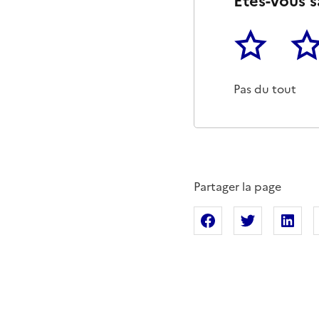
Êtes-vous s
1
2
Cette page ne p
Un p
Pas du tout
Partager la page
Partager sur Fac
Partager s
Pa