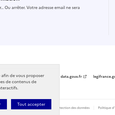
… Ou arrêter. Votre adresse email ne sera
) afin de vous proposer
data.gouv.fr
legifrance.g
ées de contenus de
teractifs.
r
Tout accepter
t conforme
Politique générale de protection des données
Politique d