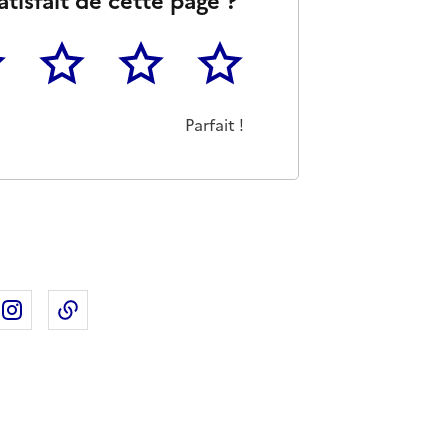
atisfait de cette page ?
3
4
5
as m'a pas du tout été utile
eu
Cette page m'a été moyennement utile
Cette page m'a été très utile
Cette page m'a été parfaitement 
Parfait !
ebook
ur X
rtager sur Linkedin
Partager sur Instagram
Copier dans le presse-papier