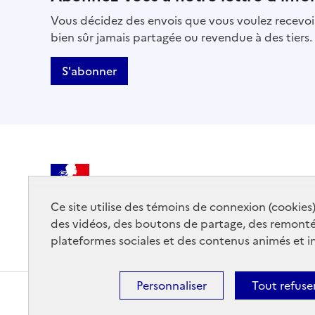
Vous décidez des envois que vous voulez recevoir
bien sûr jamais partagée ou revendue à des tiers.
S'abonner
MINISTÈRE
DE LA CULTURE
Ce site utilise des témoins de connexion (cookies
des vidéos, des boutons de partage, des remont
plateformes sociales et des contenus animés et in
Personnaliser
Tout refuse
Contact
Mentions légales
Accessibilité : partiellemen