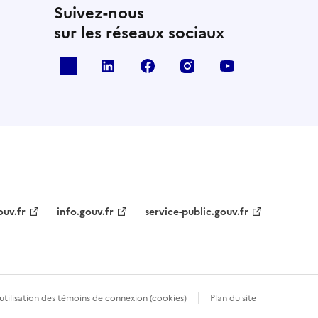
Suivez-nous
sur les réseaux sociaux
x
linkedin
facebook
instagram
youtube
ouv.fr
info.gouv.fr
service-public.gouv.fr
’utilisation des témoins de connexion (cookies)
Plan du site