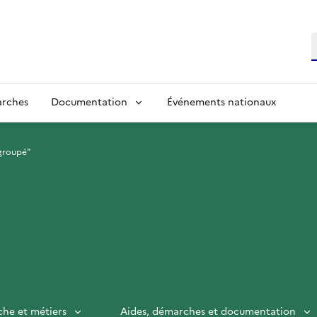
R
arches
Documentation
Événements nationaux
 groupé"
che et métiers
Aides, démarches et documentation