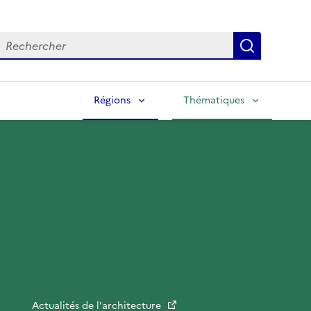
echercher
Lancer la
Régions
Thématiques
Actualités de l'architecture