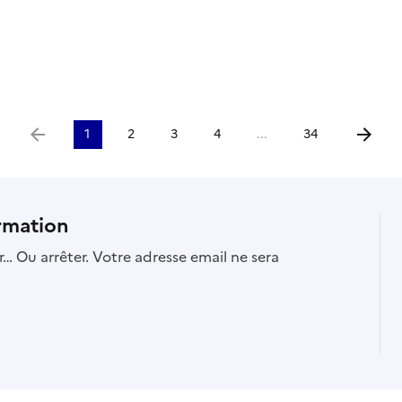
1
2
3
4
...
34
Aller à la page précédente
Aller à 
rmation
… Ou arrêter. Votre adresse email ne sera