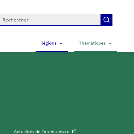
echercher
Lancer la
Régions
Thématiques
Actualités de l'architecture