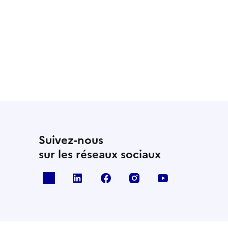
la page suivante
Suivez-nous
sur les réseaux sociaux
x
linkedin
facebook
instagram
youtube