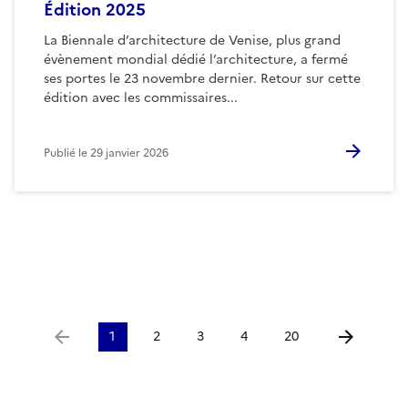
Édition 2025
La Biennale d’architecture de Venise, plus grand
évènement mondial dédié l’architecture, a fermé
ses portes le 23 novembre dernier. Retour sur cette
édition avec les commissaires...
Publié le
29 janvier 2026
1
2
3
4
20
Aller à la page précédente
Aller à la p