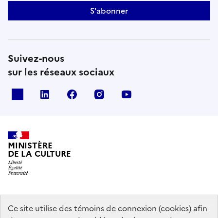
S'abonner
Suivez-nous
sur les réseaux sociaux
x
linkedin
facebook
instagram
youtube
MINISTÈRE
DE LA CULTURE
data.gouv.fr
legifrance.gouv.fr
info.gouv.fr
Ce site utilise des témoins de connexion (cookies) afin