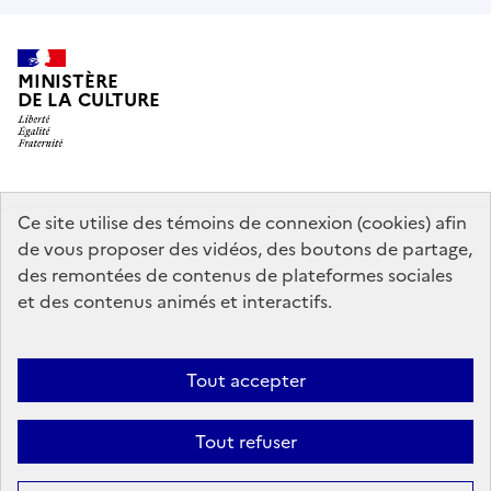
MINISTÈRE
DE LA CULTURE
data.gouv.fr
legifrance.gouv.fr
info.gouv.fr
Ce site utilise des témoins de connexion (cookies) afin
de vous proposer des vidéos, des boutons de partage,
service-public.gouv.fr
des remontées de contenus de plateformes sociales
et des contenus animés et interactifs.
Mentions légales
Accessibilité : partiellement conforme
Politique
Tout accepter
d’utilisation des témoins de connexion (cookies)
Politique générale de
protection des données
Plan du site
Tout refuser