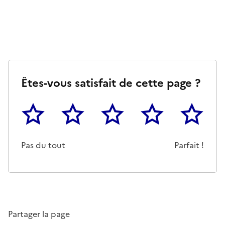
Êtes-vous satisfait de cette page ?
1
2
3
4
5
Cette page ne pas m'a pas du tout été utile
Un peu
Cette page m'a été moyennemen
Cette page m'a été trè
Cette page 
Pas du tout
Parfait !
Partager la page